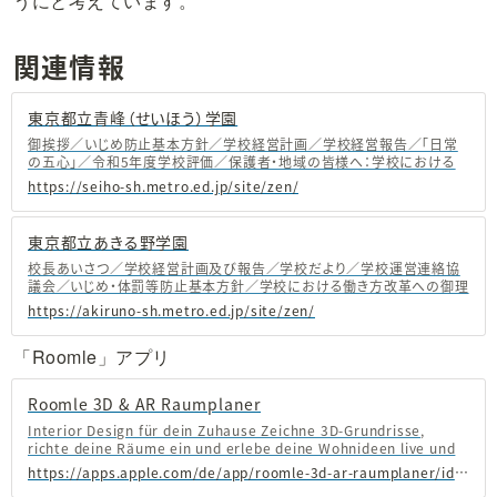
うにと考えています。
関連情報
東京都立青峰（せいほう）学園
御挨拶／いじめ防止基本方針／学校経営計画／学校経営報告／「日常
の五心」／令和5年度学校評価／保護者・地域の皆様へ：学校における
働き方改革へのご理解及びご協力のお願い／青峰学園だより／進路だ
https://seiho-sh.metro.ed.jp/site/zen/
より
東京都立あきる野学園
校長あいさつ／学校経営計画及び報告／学校だより／学校運営連絡協
議会／いじめ・体罰等防止基本方針／学校における働き方改革への御理
解を（東京都教育委員会へのリンク）
https://akiruno-sh.metro.ed.jp/site/zen/
「Roomle」アプリ
‎Roomle 3D & AR Raumplaner
‎Interior Design für dein Zuhause Zeichne 3D-Grundrisse,
richte deine Räume ein und erlebe deine Wohnideen live und
hautnah in bester Augmented Reality (AR) Qualität. Kreiere
https://apps.apple.com/de/app/roomle-3d-ar-raumplaner/id732050356
inspirierende Projekte, konfiguriere dein Traummöbel und