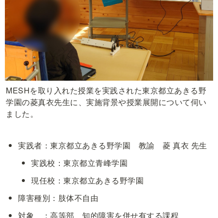
MESHを取り入れた授業を実践された東京都立あきる野
学園の菱真衣先生に、実施背景や授業展開について伺い
ました。
実践者：東京都立あきる野学園　教諭　菱 真衣 先生
実践校：東京都立青峰学園
現任校：東京都立あきる野学園
障害種別：肢体不自由
対象　：高等部　知的障害を併せ有する課程