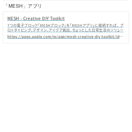
teile deine Pläne mit Freunden. *RÄUME PLANEN Spielerisch
「MESH」アプリ
leicht k…
‎MESH - Creative DIY Toolkit
‎7つの電子ブロック「MESHブロック」を「MESHアプリ」に接続すれば、 プ
ロトタイピング、デザイン、アイデア創出、ちょっとした日常生活のソリュー
ションまで、 あなたの「あったらいいな」をカタチにできる、それが
https://apps.apple.com/jp/app/mesh-creative-diy-toolkit/id981090691
「MESH」です。 http://meshprj.com/jp/ ◆様々なセンサーやスイッチ
の機能を持ったMESHブロックと連動。 MESHアプリに接続可能な
MESHタグは全部で7種類。 ・Move（動き）ブロック ・Button（ボタン）ブ
ロック ・LEDブロック ・Motion（人感）ブロック ・Brightness（明るさ）ブ
ロック ・Temperature & Humidi…