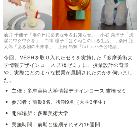
油井 千佳子「雨の日に必要な傘をお知らせ」，小谷 菜津子「洗
濯にワクワクを」，白木 理子「はぐねこのいる生活」，柴田 翔
太郎「ある朝の出来事」，上田 昂輝「IoT × ハチ公物語」
今回、MESHを取り入れたゼミを実施した「多摩美術大
学情報デザインコース 吉橋ゼミ」に、授業設計の背景
や、実際にどのような授業が展開されたのかを伺いまし
た。
主催：多摩美術大学情報デザインコース 吉橋ゼミ
参加者：前期8名、後期9名（大学3年生）
開催場所：多摩美術大学
実施時間：前期と後期それぞれ15週間