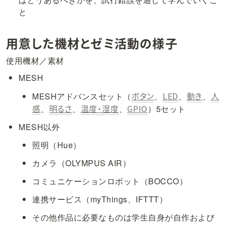
と
用意した
機材
とゼミ活動の様子
使用機材／素材
MESH
ボタン
LED
動き
人
MESHアドバンスセット（
、
、
、
感
明るさ
温度・湿度
GPIO
、
、
、
）5セット
MESH以外
照明（Hue）
カメラ（OLYMPUS AIR）
コミュニケーションロボット（BOCCO）
連携サービス（myThings、IFTTT）
その他作品に必要なものは学生自身が自作および