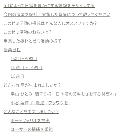
IoTによって日常を豊かにする経験をデザインする
今回の演習を設計／実施した背景について教えてください
このゼミ活動の構成はどんな人にオススメですか？
このゼミ活動のねらいは？
用意した機材とゼミ活動の様子
授業日程
1週目〜9週目
10週目〜14週目
15週目
どんな作品が生まれましたか？
平山 ひとみ「酒守り様 日本酒の美味しさを守る付喪神」
小谷 菜津子「洗濯にワクワクを」
どんなことを工夫しましたか？
ポートフォリオを提出
ユーザーの情緒を重視