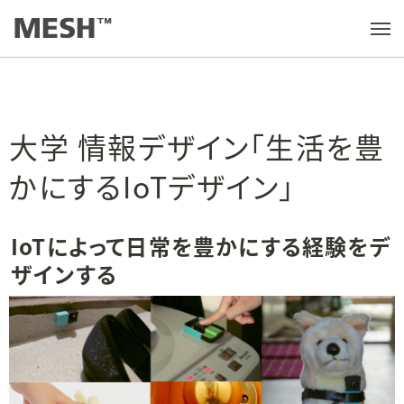
学びの実践例
/
大学 情報デザイン「生活を豊かにするIoTデザイン」
メ
ニ
ュ
ー
を
開
く
大学 情報デザイン「生活を豊
かにするIoTデザイン」
IoTによって日常を豊かにする経験をデ
ザインする