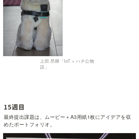
上田 昂輝「IoT × ハチ公物
語」
15週目
最終提出課題は、ムービー＋A3用紙1枚にアイデアを収
めたポートフォリオ。