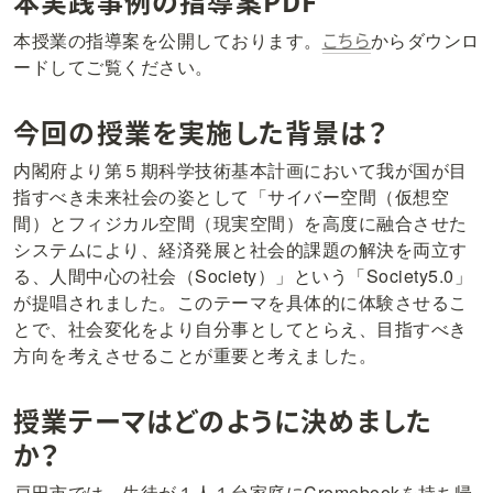
本実践事例の指導案PDF
こちら
本授業の指導案を公開しております。
からダウンロ
ードしてご覧ください。
今回の授業を実施した背景は？
内閣府より第５期科学技術基本計画において我が国が目
指すべき未来社会の姿として「サイバー空間（仮想空
間）とフィジカル空間（現実空間）を高度に融合させた
システムにより、経済発展と社会的課題の解決を両立す
る、人間中心の社会（Society）」という「Society5.0」
が提唱されました。このテーマを具体的に体験させるこ
とで、社会変化をより自分事としてとらえ、目指すべき
方向を考えさせることが重要と考えました。
授業テーマはどのように決めました
か？
戸田市では、生徒が１人１台家庭にCromebookを持ち帰