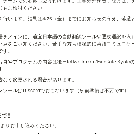
、チームでの応募も受け付けます。工学分野が苦手な方は、
加もご検討ください。
を行います。結果は4/26（金）までにお知らせのうえ、落選
語をメインに、適宜日本語の自動翻訳ツールや逐次通訳を入
い点をご承知ください。苦手な方も積極的に英語コミュニケ
です。
やプログラムの内容は後日loftwork.com/FabCafe Kyo
す
告なく変更される場合があります。
ツールはDiscordでおこないます（事前準備は不要です）
まで！
ジよりお申し込みください。