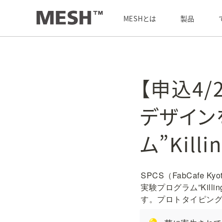
最新情報
/
【申込4/25まで】「寄生から行動変容を促すデザインを探求する実験プログラム”Killing Me Softly”」のお知らせ
MESHとは
製品
【申込4
デザイン
ム”Kill
SPCS（FabCaf
実験プログラム”Kill
す。プロトタイピング