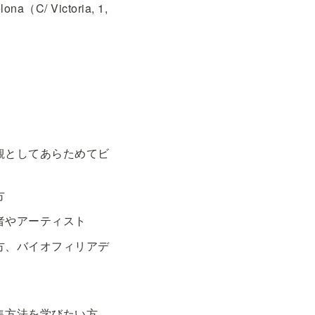
C/ Victoria, 1, 
観としてあらためてビ
方
者やアーティスト
方、バイオフィリアデ
集方法を学びたい方