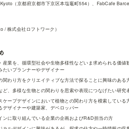
e Kyoto（京都府京都市下京区本塩竈町554）、FabCafe Barcelona（
）
yoto / 株式会社ロフトワーク）
め
・産業を、循環型社会や生物多様性などいま求められる価値
みたいプランナーやデザイナー
の関わり方をクリエイティブな方法で探ることに興味のある
など、多様な生物との関わりを思索や表現につなげたい研究
スケープデザインにおいて植物との関わり方を模索している
るデザイナーや建築家、デベロッパー
インに取り組んでいる企業の企画およびR&D担当の方
ジカルデザインに興味があるが、探求の仕方や一時情報の収