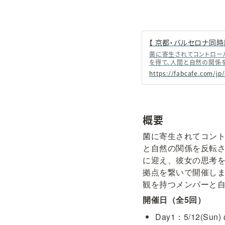
菌に寄生されてコントロー
を得て、人間と自然の関係
ラ・カンテラさんをゲスト
ークショップを京都・バルセ
のIoTツールMESHがバ
転させる思考実験をすると
概要
菌に寄生されてコン
と自然の関係を反転
に迎え、彼女の思考を
拠点を繋いで開催しま
観を持つメンバーと
開催日（全5回）
Day1：5/12(Su