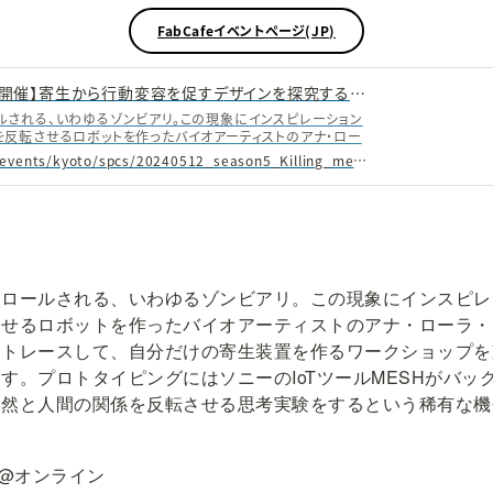
FabCafeイベントページ(JP)
【 京都・バルセロナ同時開催】寄生から行動変容を促すデザインを探究する実験プログラム - FabCafe Kyoto
ルされる、いわゆるゾンビアリ。この現象にインスピレーション
を反転させるロボットを作ったバイオアーティストのアナ・ロー
に迎え、彼女の思考をトレースして、自分だけの寄生装置を作るワ
https://fabcafe.com/jp/events/kyoto/spcs/20240512_season5_Killing_me_softly/?fbclid=IwAR3W4IC-rXbWaDgQxj2_5--Hv9mRNhpNWaCFKe7vMS-bbdwEL9GDc5YHAdo_aem_AYNEVmfIcA4cf0hkkFqTFzyX_ZlSzwgQ_UxTaCBErt17v-vLc4NxzdG5gSZPrYUHkPWBl0CpPEb7TFG67mpem6wQ
ロナの2拠点を繋いで開催します。プロトタイピングにはソニー
ックアップ。異なる自然観を持つメンバーと自然と人間の関係を反
いう稀有な機会。ぜひご参加ください。
トロールされる、いわゆるゾンビアリ。この現象にインスピレ
させるロボットを作ったバイオアーティストのアナ・ローラ・
トレースして、自分だけの寄生装置を作るワークショップを
す。プロトタイピングにはソニーのIoTツールMESHがバッ
自然と人間の関係を反転させる思考実験をするという稀有な機
n) @オンライン