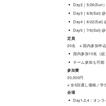
Day2｜5/26(S
Day3｜6/8(Sat) @F
Day4｜6/22(Sa
Day5｜7/6(Sat) @F
定員
20名　※ 国内参加
国内参加10名（組
チーム参加も可能
参加費
30,000円
※ 全5回通し価格／学
会場
Day1,2,4：オン