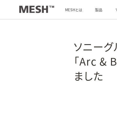
最新情報
/
ソニーグループが設立した一般社団法人「Arc & Beyond」の共創パートナーになりました
MESHとは
製品
ソニーグ
「Arc 
ました