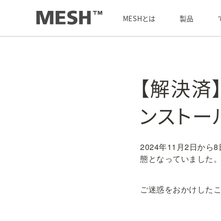
最新情報
/
【解決済】Android版MESHアプリが新規インストールできない
MESHとは
製品
【解決済】
ンストー
2024年11月2日か
態となっていました
ご迷惑をおかけした